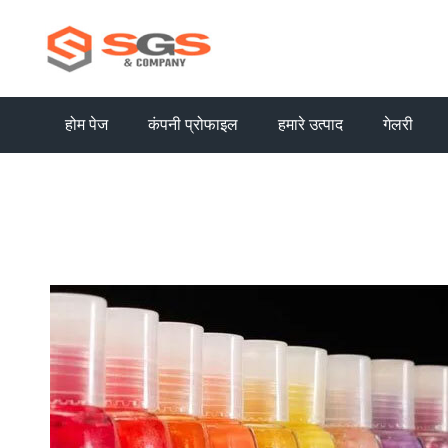
होम पेज
कंपनी प्रोफाइल
हमारे उत्पाद
गेलरी