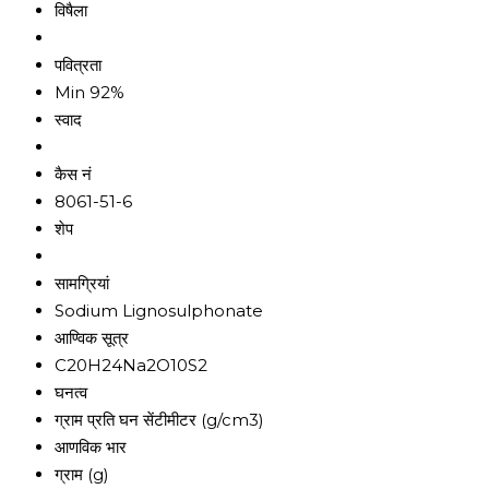
विषैला
पवित्रता
Min 92%
स्वाद
कैस नं
8061-51-6
शेप
सामग्रियां
Sodium Lignosulphonate
आण्विक सूत्र
C20H24Na2O10S2
घनत्व
ग्राम प्रति घन सेंटीमीटर (g/cm3)
आणविक भार
ग्राम (g)