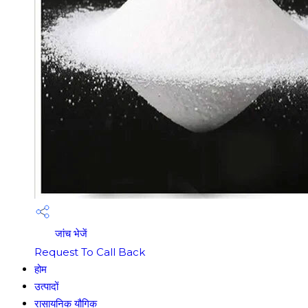
जांच भेजें
Request To Call Back
होम
उत्पादों
रासायनिक यौगिक