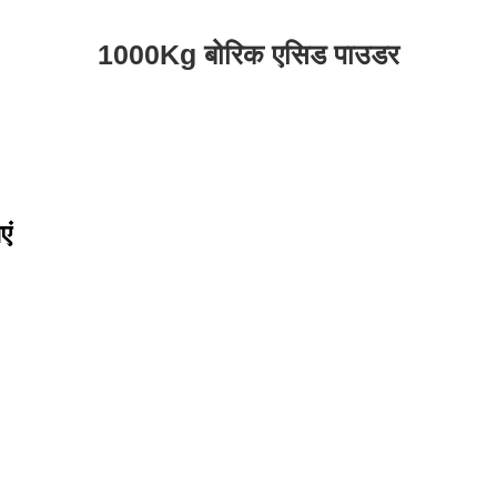
1000Kg बोरिक एसिड पाउडर
एं